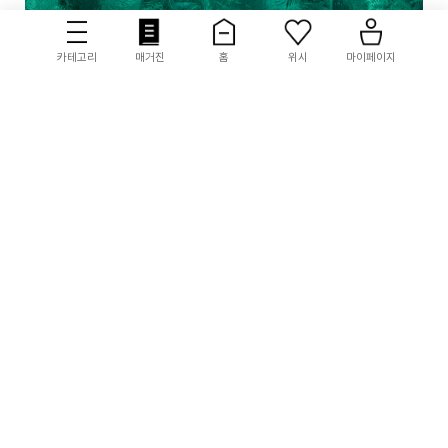
'수.친.자' 3인의 리얼 수영 이야기
카테고리
매거진
홈
위시
마이페이지