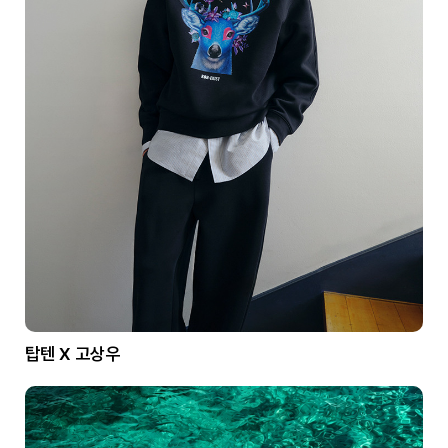
탑텐 X 고상우