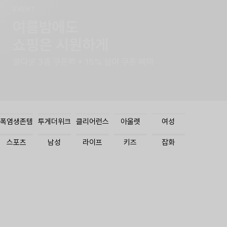
EVENT
여름밤에도
쇼핑은 시원하게
쿨다운 3종 쿠폰팩 + 15% 심야 쿠폰 혜택
폭염생존템
투게더위크
클리어런스
아울렛
여성
스포츠
남성
라이프
키즈
잡화