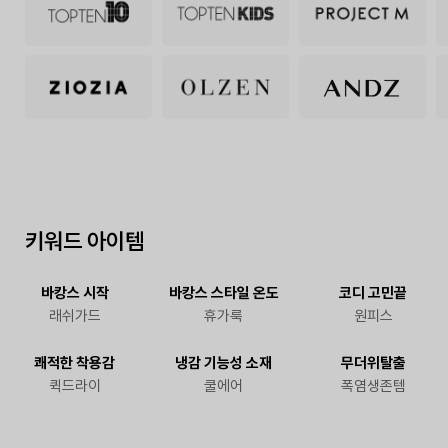
키워드 아이템
바캉스 시작
바캉스 스타일 온도
코디 고민끝
래쉬가드
휴가룩
원피스
쾌적한 착용감
냉감 기능성 소재
무더위탈출
TOPTEN10
퀵드라이
쿨에어
폭염생존템
여름 탱크탑