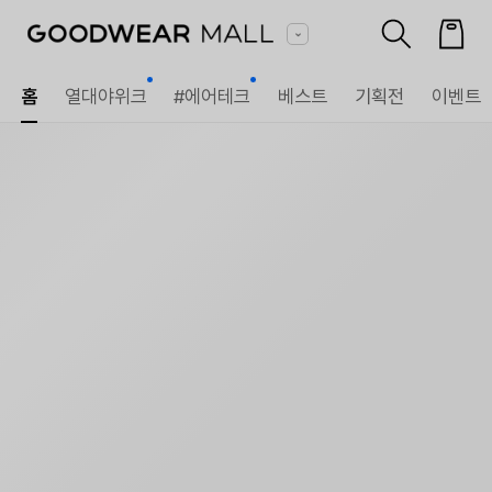
홈
열대야위크
#에어테크
베스트
기획전
이벤트