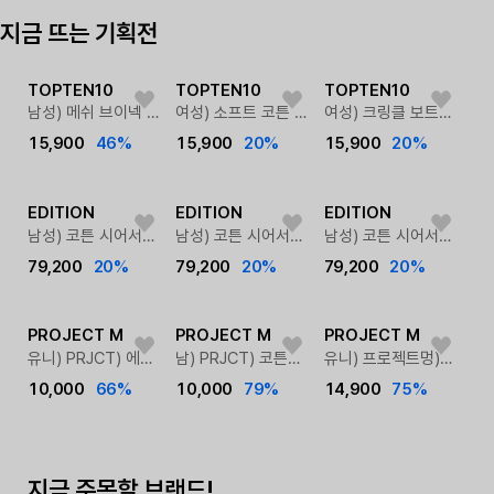
탑텐이 제안하는 여름 필수템
지금 뜨는 기획전
EDITION
26S/S 시즌오프
TOPTEN10
TOPTEN10
TOPTEN10
남성) 메쉬 브이넥 탱크탑
여성) 소프트 코튼 그래픽 탱크탑
여성) 크링클 보트넥 탱크탑
여름 베스트 아이템 ~77% + 15% 쿠폰
15,900
46%
15,900
20%
15,900
20%
PROJECT M
메가세일 2탄
EDITION
EDITION
EDITION
남성) 코튼 시어서커 체크셔츠
남성) 코튼 시어서커 체크셔츠
남성) 코튼 시어서커 체크셔츠
~86% + 쿠폰까지
79,200
20%
79,200
20%
79,200
20%
PROJECT M
PROJECT M
PROJECT M
유니) PRJCT) 에어텐션 쇼츠
남) PRJCT) 코튼소로나 그래픽 티셔츠
유니) 프로젝트멍) 쿨텐션 등판 그래픽 티셔츠
10,000
66%
10,000
79%
14,900
75%
지금 주목할 브랜드!