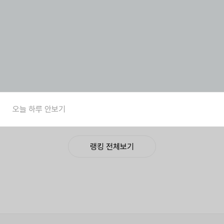
와이드 데님팬츠
슬랙스 (8부/10부)
밴딩 데님팬츠
(숏/롱) 5color
Black
2color
17,900
77%
15,900
76%
24,900
63%
4
5
6
여성 하이넥 롱
WIRWIR 폴더
Smile Tee
볼패딩 점퍼
선글라스 5 COLOR
(U24BTTS404)
(4color)
29,900
84%
23,900
60%
9,900
78%
7
8
9
블러썸 바스락
A. 아더 링클 셔츠
여성 썸머
와이드 팬츠
원피스 세트
하프슬리브 반팔
오늘 하루 안보기
치마바지
[드레스E0119P02]
가디건 5종 택1
14,900
69%
63,720
10%
13,900
91%
랭킹 전체보기