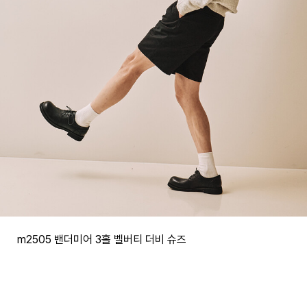
m2505 밴더미어 3홀 벨버티 더비 슈즈