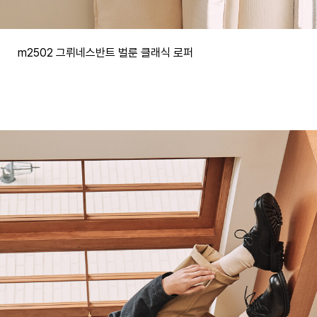
m2502 그뤼네스반트 벌룬 클래식 로퍼