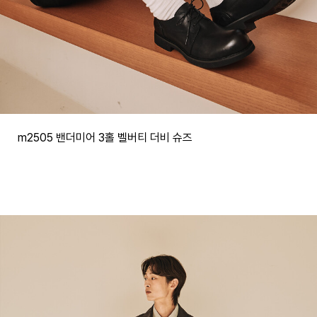
m2505 밴더미어 3홀 벨버티 더비 슈즈