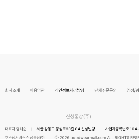
회사소개
이용약관
개인정보처리방침
단체주문문의
입점/
신성통상(주)
대표자 염태순
서울 강동구 풍성로63길 84 신성빌딩
사업자등록번호 104-8
호스팅서비스 신성통상㈜
ⓒ 2026 goodwearmall.com ALL RIGHTS RES