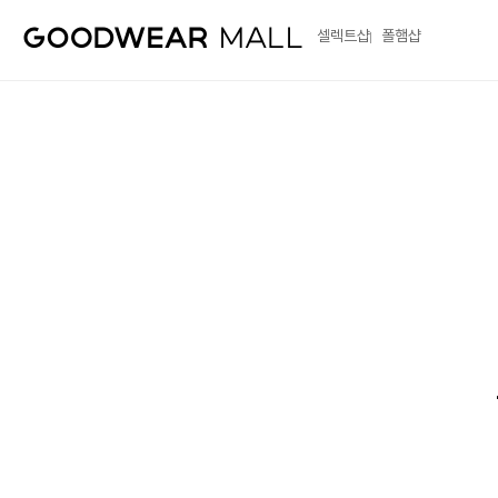
셀렉트샵
폴햄샵