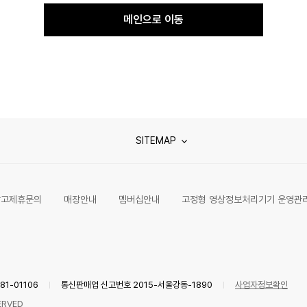
메인으로 이동
SITEMAP
광고제휴문의
매장안내
멤버십안내
고정형 영상정보처리기기 운영관
1-01106
통신판매업 신고번호 2015-서울강동-1890
사업자정보확인
ERVED