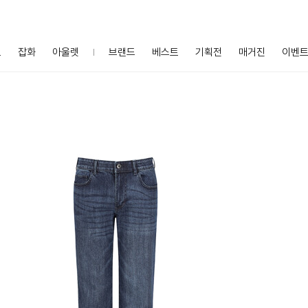
프
잡화
아울렛
브랜드
베스트
기획전
매거진
이벤