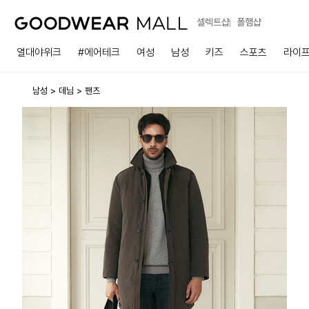
셀렉트샵
폴햄샵
열대야위크
#에어테크
여성
남성
키즈
스포츠
라이
남성
데님
팬츠