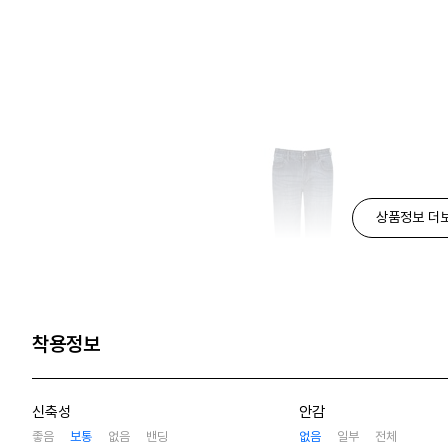
상품정보 더
착용정보
신축성
안감
좋음
보통
없음
밴딩
없음
일부
전체