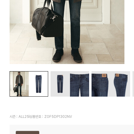
시즌 :
ALL25
상품번호 :
ZOF5DP1302NV