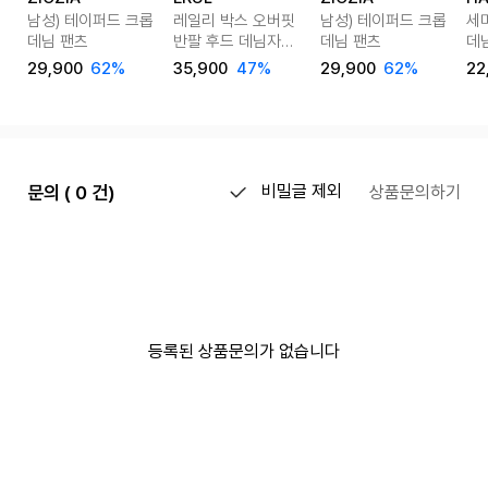
남성) 테이퍼드 크롭
레일리 박스 오버핏
남성) 테이퍼드 크롭
세
데님 팬츠
반팔 후드 데님자켓
데님 팬츠
데님
2colors
SA
29,900
62%
35,900
47%
29,900
62%
22
문의 ( 0 건)
비밀글 제외
상품문의하기
등록된 상품문의가 없습니다