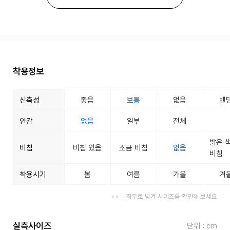
착용정보
신축성
좋음
보통
없음
밴
안감
없음
일부
전체
밝은 
비침
비침 있음
조금 비침
없음
비침
착용시기
봄
여름
가을
겨
좌우로 넘겨 사이즈를 확인해 보세요
실측사이즈
단위 : cm