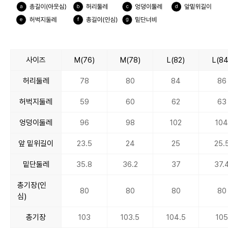
사이즈
M(76)
M(78)
L(82)
L(84
허리둘레
78
80
84
86
허벅지둘레
59
60
62
63
엉덩이둘레
96
98
102
10
앞 밑위길이
23.5
24
25
25.
밑단둘레
35.8
36.2
37
37.
총기장(인
80
80
80
80
심)
총기장
103
103.5
104.5
105