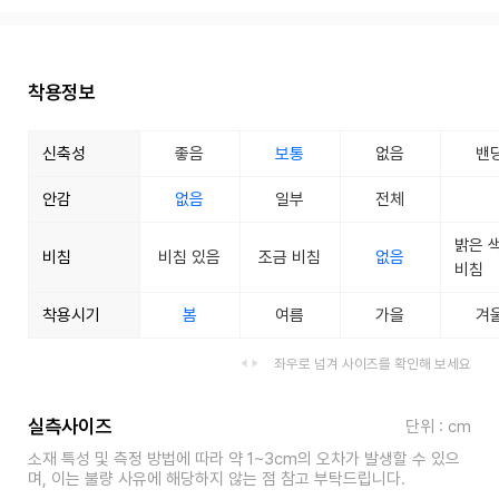
착용정보
신축성
좋음
보통
없음
밴
안감
없음
일부
전체
밝은 
비침
비침 있음
조금 비침
없음
비침
착용시기
봄
여름
가을
겨
좌우로 넘겨 사이즈를 확인해 보세요
실측사이즈
단위 : cm
소재 특성 및 측정 방법에 따라 약 1~3cm의 오차가 발생할 수 있으
며, 이는 불량 사유에 해당하지 않는 점 참고 부탁드립니다.