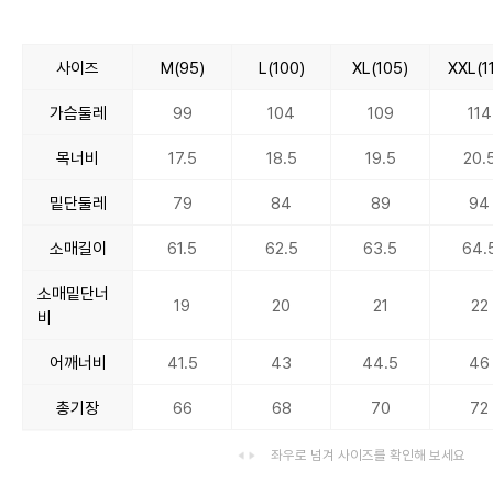
사이즈
M(95)
L(100)
XL(105)
XXL(1
가슴둘레
99
104
109
114
목너비
17.5
18.5
19.5
20.
밑단둘레
79
84
89
94
소매길이
61.5
62.5
63.5
64.
소매밑단너
19
20
21
22
비
어깨너비
41.5
43
44.5
46
총기장
66
68
70
72
좌우로 넘겨 사이즈를 확인해 보세요