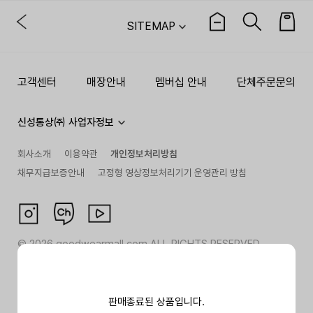
SITEMAP
고객센터
매장안내
멤버십 안내
단체주문문의
신성통상㈜ 사업자정보
회사소개
이용약관
개인정보처리방침
채무지급보증안내
고정형 영상정보처리기기 운영관리 방침
©
2026
goodwearmall.com ALL RIGHTS RESERVED
판매종료된 상품입니다.