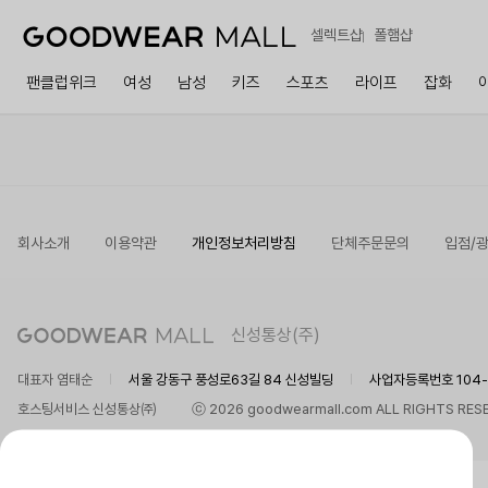
셀렉트샵
폴햄샵
팬클럽위크
여성
남성
키즈
스포츠
라이프
잡화
회사소개
이용약관
개인정보처리방침
단체주문문의
입점/
신성통상(주)
대표자 염태순
서울 강동구 풍성로63길 84 신성빌딩
사업자등록번호 104-8
호스팅서비스 신성통상㈜
ⓒ 2026 goodwearmall.com ALL RIGHTS RES