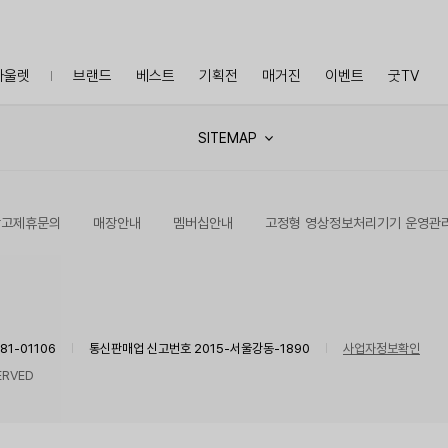
아울렛
브랜드
베스트
기획전
매거진
이벤트
굿TV
SITEMAP
광고제휴문의
매장안내
멤버십안내
고정형 영상정보처리기기 운영관
1-01106
통신판매업 신고번호 2015-서울강동-1890
사업자정보확인
ERVED