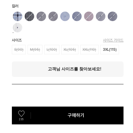
컬러
사이즈
사이즈 가이드
S(90)
M(95)
L(100)
XL(105)
XXL(110)
3XL(115)
구매하기
235