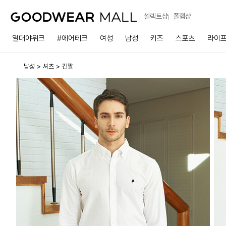
셀렉트샵
폴햄샵
열대야위크
#에어테크
여성
남성
키즈
스포츠
라이
남성
셔츠
긴팔