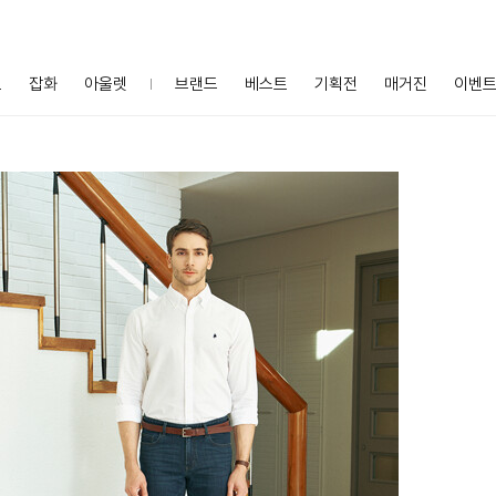
프
잡화
아울렛
브랜드
베스트
기획전
매거진
이벤