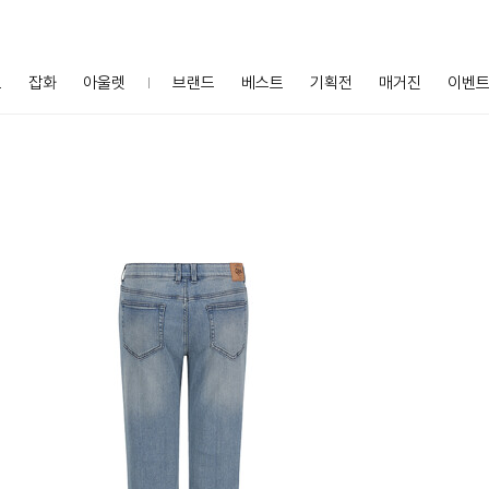
프
잡화
아울렛
브랜드
베스트
기획전
매거진
이벤