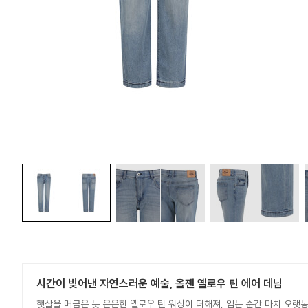
시간이 빚어낸 자연스러운 예술, 올젠 옐로우 틴 에어 데님
햇살을 머금은 듯 은은한 옐로우 틴 워싱이 더해져, 입는 순간 마치 오랫