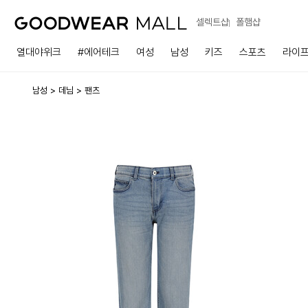
셀렉트샵
폴햄샵
열대야위크
#에어테크
여성
남성
키즈
스포츠
라이
남성
데님
팬츠