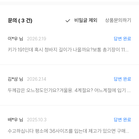
문의 ( 3 건)
비밀글 제외
상품문의하기
이*우 님
2026.2.19
답변 완료
키가 191인데 혹시 청바지 길이가 나올까요?
보통 총기장이 110정도 나와야 가능합니다
김*삼 님
2026.2.14
답변 완료
두께감은 오느정도인가요?
겨울용. 4계절요? 어느계절에 입기 딱 좋은지요??
배*우 님
2025.10.3
답변 완료
수고하십니다 평소에 36사이즈를 입는데 제고가 있으면 구매를 하고 싶습니다.