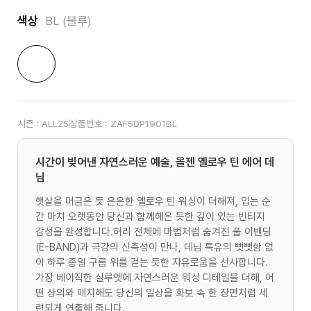
색상
BL (블루)
시즌 :
ALL25
상품번호 :
ZAF5DP1901BL
시간이 빚어낸 자연스러운 예술, 올젠 옐로우 틴 에어 데
님
햇살을 머금은 듯 은은한 옐로우 틴 워싱이 더해져, 입는 순
간 마치 오랫동안 당신과 함께해온 듯한 깊이 있는 빈티지
감성을 완성합니다.허리 전체에 마법처럼 숨겨진 풀 이밴딩
(E-BAND)과 극강의 신축성이 만나, 데님 특유의 뻣뻣함 없
이 하루 종일 구름 위를 걷는 듯한 자유로움을 선사합니다.
가장 베이직한 실루엣에 자연스러운 워싱 디테일을 더해, 어
떤 상의와 매치해도 당신의 일상을 화보 속 한 장면처럼 세
련되게 연출해 줍니다.