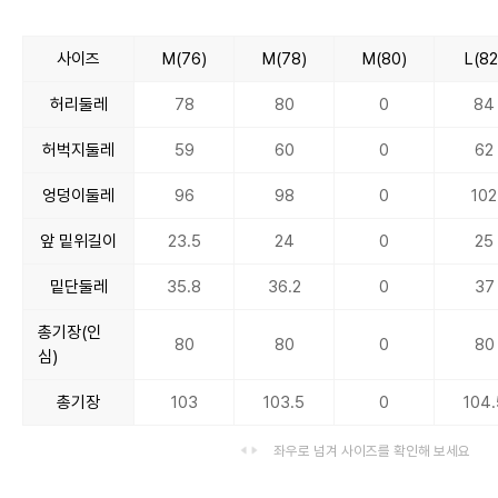
사이즈
M(76)
M(78)
M(80)
L(82
허리둘레
78
80
0
84
허벅지둘레
59
60
0
62
엉덩이둘레
96
98
0
102
앞 밑위길이
23.5
24
0
25
밑단둘레
35.8
36.2
0
37
총기장(인
80
80
0
80
심)
총기장
103
103.5
0
104.
좌우로 넘겨 사이즈를 확인해 보세요