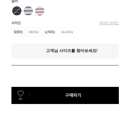
컬러
사이즈
사이즈 가이드
S(90)
M(95)
L(100)
XL(105)
구매하기
181