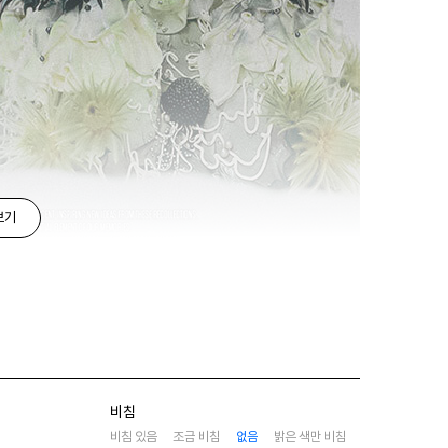
보기
비침
비침 있음
조금 비침
없음
밝은 색만 비침