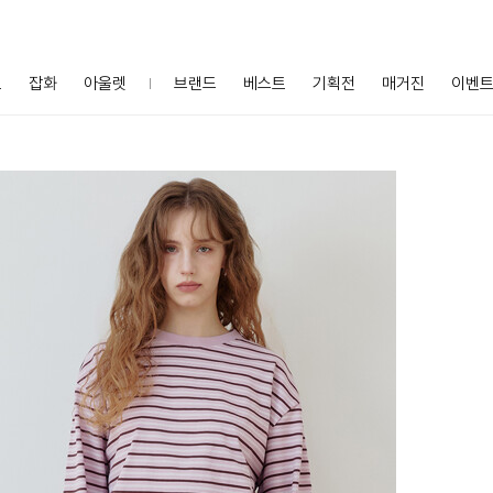
프
잡화
아울렛
브랜드
베스트
기획전
매거진
이벤