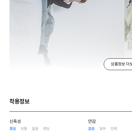
상품정보 더
착용정보
신축성
안감
좋음
보통
없음
밴딩
없음
일부
전체