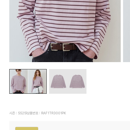
시즌 :
SS25
상품번호 :
RAF1TR3001PK