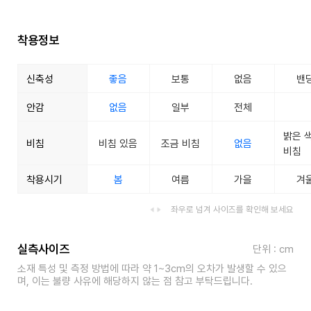
착용정보
신축성
좋음
보통
없음
밴
안감
없음
일부
전체
밝은 
비침
비침 있음
조금 비침
없음
비침
착용시기
봄
여름
가을
겨
좌우로 넘겨 사이즈를 확인해 보세요
실측사이즈
단위 : cm
소재 특성 및 측정 방법에 따라 약 1~3cm의 오차가 발생할 수 있으
며, 이는 불량 사유에 해당하지 않는 점 참고 부탁드립니다.