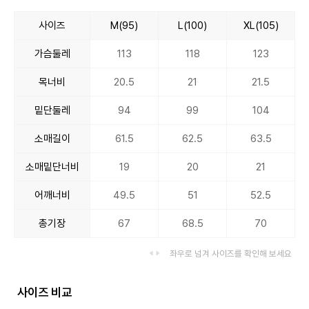
사이즈
M(95)
L(100)
XL(105)
가슴둘레
113
118
123
목너비
20.5
21
21.5
밑단둘레
94
99
104
소매길이
61.5
62.5
63.5
소매밑단너비
19
20
21
어깨너비
49.5
51
52.5
총기장
67
68.5
70
좌우로 넘겨 사이즈를 확인해 보세요
사이즈 비교