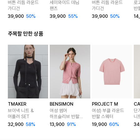
버튼 리듬 라운드
세미와이드 데님
버튼 리듬 라운드
로
가디건
팬츠
가디건
반
39,900
50%
39,900
55%
39,900
50%
14
주목할 만한 상품
TMAKER
BENSIMON
PROJECT M
C
브이넥 니트 &
여성 썸머
여성) 부클 라운드
단
머플러 SET
하프슬리브 반팔
반팔 스웨터
니트
가디건 5종 택1
32,900
58%
13,900
91%
19,900
60%
34