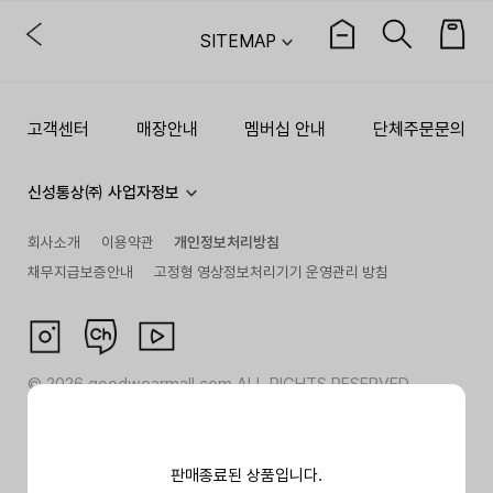
SITEMAP
고객센터
매장안내
멤버십 안내
단체주문문의
신성통상㈜ 사업자정보
회사소개
이용약관
개인정보처리방침
채무지급보증안내
고정형 영상정보처리기기 운영관리 방침
©
2026
goodwearmall.com ALL RIGHTS RESERVED
판매종료된 상품입니다.