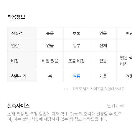
착용정보
신축성
좋음
보통
없음
밴
안감
없음
일부
전체
밝은 
비침
비침 있음
조금 비침
없음
비침
착용시기
봄
여름
가을
겨
좌우로 넘겨 사이즈를 확인해 보세요
실측사이즈
단위 : cm
소재 특성 및 측정 방법에 따라 약 1~3cm의 오차가 발생할 수 있으
며, 이는 불량 사유에 해당하지 않는 점 참고 부탁드립니다.