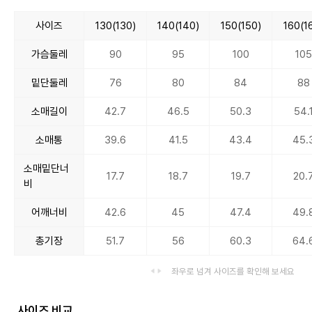
사이즈
130(130)
140(140)
150(150)
160(1
가슴둘레
90
95
100
105
밑단둘레
76
80
84
88
소매길이
42.7
46.5
50.3
54.
소매통
39.6
41.5
43.4
45.
소매밑단너
17.7
18.7
19.7
20.
비
어깨너비
42.6
45
47.4
49.
총기장
51.7
56
60.3
64.
좌우로 넘겨 사이즈를 확인해 보세요
사이즈 비교