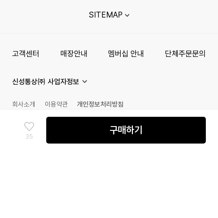
SITEMAP
고객센터
매장안내
멤버십 안내
단체주문문의
신성통상㈜ 사업자정보
회사소개
이용약관
개인정보처리방침
채무지급보증안내
고정형 영상정보처리기기 운영관리 방침
구매하기
35
©
2026
goodwearmall.com ALL RIGHTS RESERVED