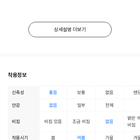
상세설명 더보기
착용정보
신축성
좋음
보통
없음
밴
안감
없음
일부
전체
밝은 
비침
비침 있음
조금 비침
없음
비침
착용시기
봄
여름
가을
겨