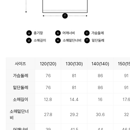
사이즈
120(120)
130(130)
140(140)
150(1
가슴둘레
76
81
86
91
밑단둘레
76
81
86
91
소매길이
12.8
14.4
16
17.
소매밑단너
27.8
29.2
30.6
32
비
어깨너비
39
41.5
44
46.