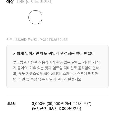
색상
LBE (라이트 베이지)
시즌 :
SS26
상품번호 :
PKG2TS2832LBE
가볍게 입히기만 해도 귀엽게 완성되는 여아 반팔티
부드럽고 시원한 착용감이라 활동 많은 날에도 쾌적하게 입
기 좋아요. 여유 있는 핏과 옆트임 디테일로 움직임이 편하
고, 핏도 자연스럽게 떨어집니다. 스커트나 쇼츠에 매치하
면, 꾸민 듯 부담 없는 데일리 코디가 완성돼요.
배송비
3,000원 (39,900원 이상 구매시 무료)
(도서산간 배송시 3,000원 추가)