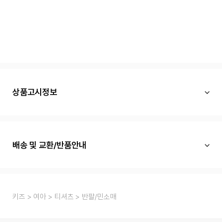
상품고시정보
배송 및 교환/반품안내
키즈
여아
티셔츠
반팔/민소매