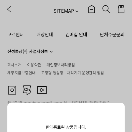
SITEMAP
고객센터
매장안내
멤버십 안내
단체주문문의
신성통상㈜ 사업자정보
회사소개
이용약관
개인정보처리방침
채무지급보증안내
고정형 영상정보처리기기 운영관리 방침
©
2026
goodwearmall.com ALL RIGHTS RESERVED
판매종료된 상품입니다.