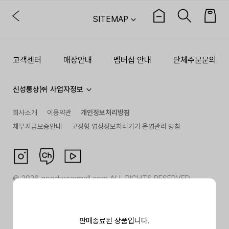
SITEMAP
고객센터
매장안내
멤버십 안내
단체주문문의
신성통상㈜ 사업자정보
회사소개
이용약관
개인정보처리방침
채무지급보증안내
고정형 영상정보처리기기 운영관리 방침
©
2026
goodwearmall.com ALL RIGHTS RESERVED
판매종료된 상품입니다.