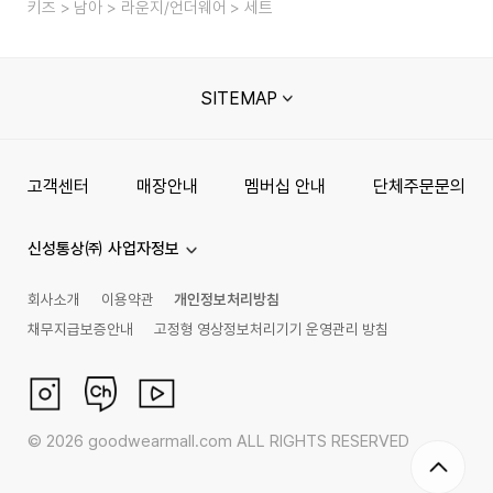
키즈
남아
라운지/언더웨어
세트
SITEMAP
고객센터
매장안내
멤버십 안내
단체주문문의
신성통상㈜ 사업자정보
회사소개
이용약관
개인정보처리방침
채무지급보증안내
고정형 영상정보처리기기 운영관리 방침
©
2026
goodwearmall.com ALL RIGHTS RESERVED