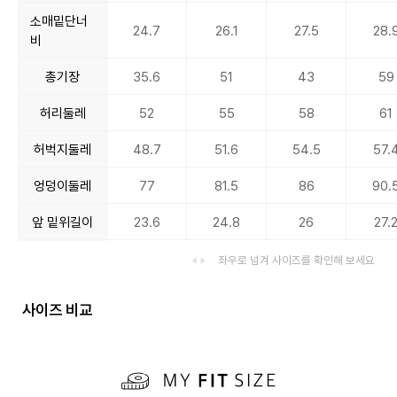
소매밑단너
24.7
26.1
27.5
28.
비
총기장
35.6
51
43
59
허리둘레
52
55
58
61
허벅지둘레
48.7
51.6
54.5
57.
엉덩이둘레
77
81.5
86
90.
앞 밑위길이
23.6
24.8
26
27.
좌우로 넘겨 사이즈를 확인해 보세요
사이즈 비교