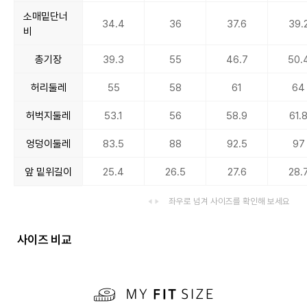
소매밑단너
34.4
36
37.6
39.
비
총기장
39.3
55
46.7
50.
허리둘레
55
58
61
64
허벅지둘레
53.1
56
58.9
61.
엉덩이둘레
83.5
88
92.5
97
앞 밑위길이
25.4
26.5
27.6
28.
좌우로 넘겨 사이즈를 확인해 보세요
사이즈 비교