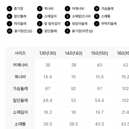
사이즈
130(130)
140(140)
150(150)
160(1
어깨너비
36
38
40
42
목너비
14.4
15
15.6
16.
가슴둘레
87
92
97
102
밑단둘레
49.4
52
54.6
102
소매길이
16.3
18
19.7
21.
소매통
36.5
38.5
40.5
42.