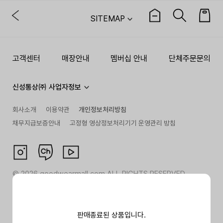
SITEMAP
고객센터
매장안내
멤버십 안내
단체주문문의
신성통상㈜ 사업자정보
회사소개
이용약관
개인정보처리방침
채무지급보증안내
고정형 영상정보처리기기 운영관리 방침
©
2026
goodwearmall.com ALL RIGHTS RESERVED
판매종료된 상품입니다.