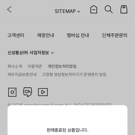
SITEMAP
고객센터
매장안내
멤버십 안내
단체주문문의
신성통상㈜ 사업자정보
회사소개
이용약관
개인정보처리방침
채무지급보증안내
고정형 영상정보처리기기 운영관리 방침
©
2026
goodwearmall.com ALL RIGHTS RESERVED
판매종료된 상품입니다.