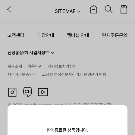
SITEMAP
고객센터
매장안내
멤버십 안내
단체주문문의
신성통상㈜ 사업자정보
회사소개
이용약관
개인정보처리방침
채무지급보증안내
고정형 영상정보처리기기 운영관리 방침
©
2026
goodwearmall.com ALL RIGHTS RESERVED
판매종료된 상품입니다.