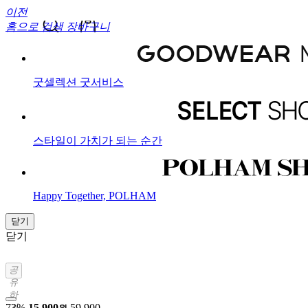
이전
홈으로
검색
장바구니
굿셀렉션 굿서비스
스타일이 가치가 되는 순간
Happy Together, POLHAM
닫기
닫기
공
유
하
기
73%
15,900
59,900