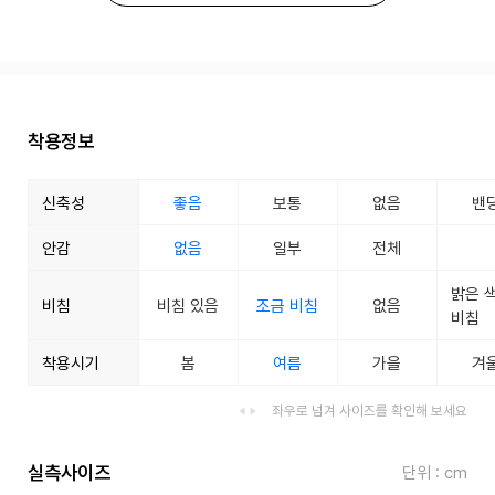
착용정보
신축성
좋음
보통
없음
밴
안감
없음
일부
전체
밝은 
비침
비침 있음
조금 비침
없음
비침
착용시기
봄
여름
가을
겨
좌우로 넘겨 사이즈를 확인해 보세요
실측사이즈
단위 : cm