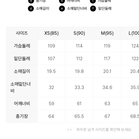
사이즈
XS(85)
S(90)
M(95)
L(10
가슴둘레
109
114
119
124
밑단둘레
107
112
117
122
소매길이
19.5
19.8
20.1
20.
소매밑단너
32
33.3
34.6
35.
비
어깨너비
59
61
63
65
총기장
64
65.5
67
68.
좌우로 넘겨 사이즈를 확인해 보세요