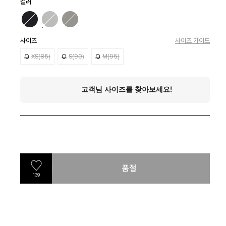
컬러
사이즈
사이즈 가이드
XS(85)
S(90)
M(95)
품절
139