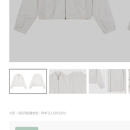
시즌 :
SS25
상품번호 :
PHF2JJ2032IV