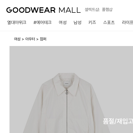
셀렉트샵
폴햄샵
열대야위크
#에어테크
여성
남성
키즈
스포츠
라이
여성
아우터
점퍼
품절/재입고