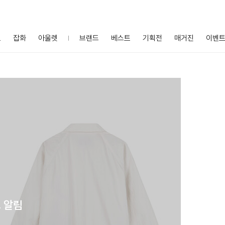
프
잡화
아울렛
브랜드
베스트
기획전
매거진
이벤
 알림