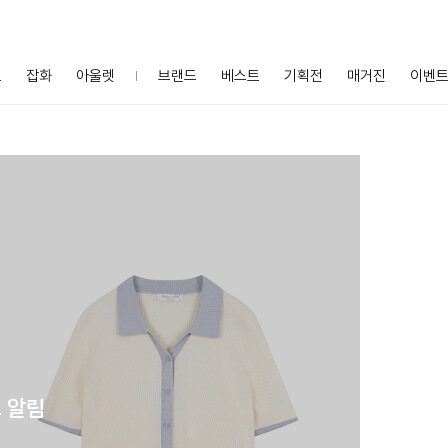
프
잡화
아울렛
브랜드
베스트
기획전
매거진
이벤
 알림