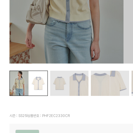
시즌 :
SS25
상품번호 :
PHF2EC2330CR