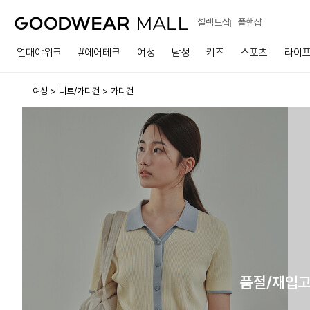
셀렉트샵
폴햄샵
열대야위크
#에어테크
여성
남성
키즈
스포츠
라이
여성
니트/가디건
가디건
품절/재입고