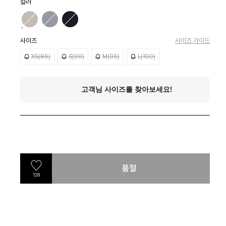
컬러
사이즈
사이즈 가이드
XS(85)
S(90)
M(95)
L(100)
품절
128