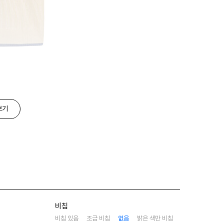
보기
비침
비침 있음
조금 비침
없음
밝은 색만 비침