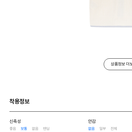
상품정보 더
착용정보
신축성
안감
좋음
보통
없음
밴딩
없음
일부
전체