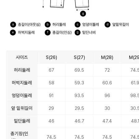
사이즈
S(26)
S(27)
M(28)
M(29
허리둘레
67
69.5
72
74.
허벅지둘레
58
59.3
60.6
61.
엉덩이둘레
91
93.5
96
98.
앞 밑위길이
29
29.5
30
30.
밑단둘레
46
46.7
47.4
48.
총기장(인
74.5
74.5
74.5
74.