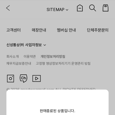
SITEMAP
고객센터
매장안내
멤버십 안내
단체주문문의
신성통상㈜ 사업자정보
회사소개
이용약관
개인정보처리방침
채무지급보증안내
고정형 영상정보처리기기 운영관리 방침
©
2026
goodwearmall.com ALL RIGHTS RESERVED
판매종료된 상품입니다.