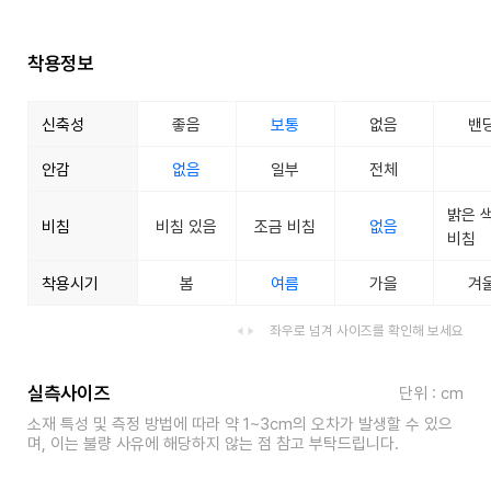
착용정보
신축성
좋음
보통
없음
밴
안감
없음
일부
전체
밝은 
비침
비침 있음
조금 비침
없음
비침
착용시기
봄
여름
가을
겨
좌우로 넘겨 사이즈를 확인해 보세요
실측사이즈
단위 : cm
소재 특성 및 측정 방법에 따라 약 1~3cm의 오차가 발생할 수 있으
며, 이는 불량 사유에 해당하지 않는 점 참고 부탁드립니다.