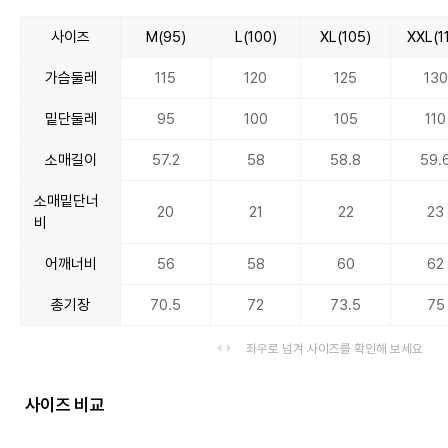
사이즈
M(95)
L(100)
XL(105)
XXL(1
가슴둘레
115
120
125
130
밑단둘레
95
100
105
110
소매길이
57.2
58
58.8
59.
소매밑단너
20
21
22
23
비
어깨너비
56
58
60
62
총기장
70.5
72
73.5
75
좌우로 넘겨 사이즈를 확인해 보세요
사이즈 비교