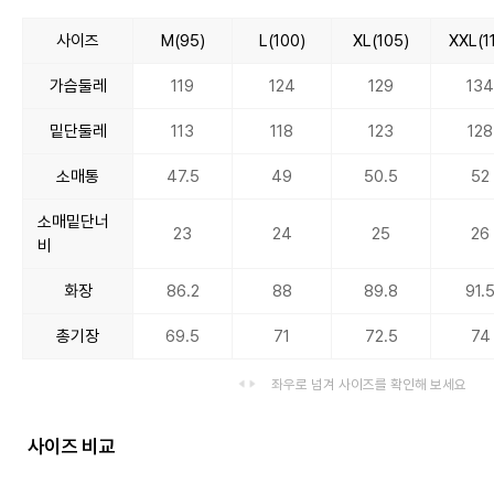
사이즈
M(95)
L(100)
XL(105)
XXL(1
가슴둘레
119
124
129
13
밑단둘레
113
118
123
128
소매통
47.5
49
50.5
52
소매밑단너
23
24
25
26
비
화장
86.2
88
89.8
91.
총기장
69.5
71
72.5
74
좌우로 넘겨 사이즈를 확인해 보세요
사이즈 비교