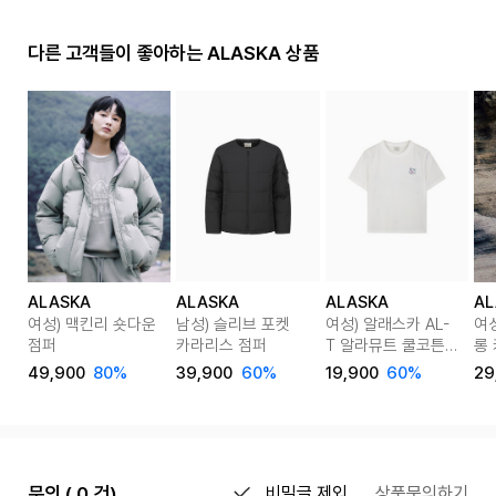
다른 고객들이 좋아하는 ALASKA 상품
ALASKA
ALASKA
ALASKA
AL
여성) 맥킨리 숏다운
남성) 슬리브 포켓
여성) 알래스카 AL-
여
점퍼
카라리스 점퍼
T 알라뮤트 쿨코튼
롱
크롭 반팔티
49,900
80%
39,900
60%
19,900
60%
29
문의 ( 0 건)
비밀글 제외
상품문의하기