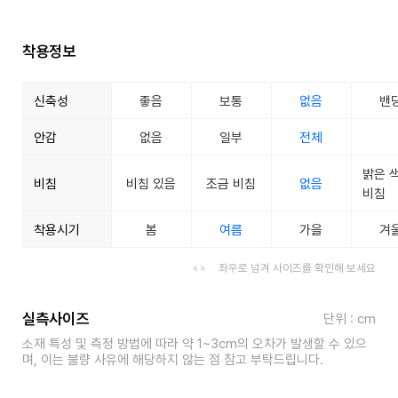
착용정보
신축성
좋음
보통
없음
밴
안감
없음
일부
전체
밝은 
비침
비침 있음
조금 비침
없음
비침
착용시기
봄
여름
가을
겨
좌우로 넘겨 사이즈를 확인해 보세요
실측사이즈
단위 : cm
소재 특성 및 측정 방법에 따라 약 1~3cm의 오차가 발생할 수 있으
며, 이는 불량 사유에 해당하지 않는 점 참고 부탁드립니다.