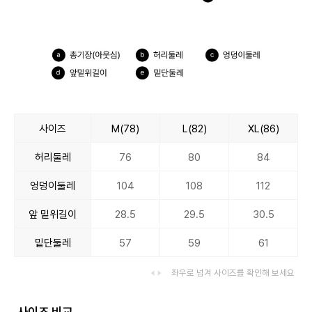
사이즈
M(78)
L(82)
XL(86)
허리둘레
76
80
84
엉덩이둘레
104
108
112
앞 밑위길이
28.5
29.5
30.5
밑단둘레
57
59
61
좌우로 넘겨 사이즈를 확인해 보세요
사이즈 비교