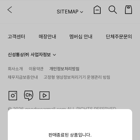
SITEMAP
고객센터
매장안내
멤버십 안내
단체주문문의
신성통상㈜ 사업자정보
회사소개
이용약관
개인정보처리방침
채무지급보증안내
고정형 영상정보처리기기 운영관리 방침
©
2026
goodwearmall.com ALL RIGHTS RESERVED
판매종료된 상품입니다.