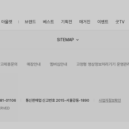
아울렛
브랜드
베스트
기획전
매거진
이벤트
굿TV
SITEMAP
광고제휴문의
매장안내
멤버십안내
고정형 영상정보처리기기 운영관
1-01106
통신판매업 신고번호 2015-서울강동-1890
사업자정보확인
ERVED