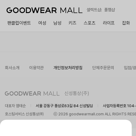
셀렉트샵
폴햄샵
팬클럽이벤트
여성
남성
키즈
스포츠
라이프
잡화
회사소개
이용약관
개인정보처리방침
단체주문문의
입점/
신성통상(주)
대표자 염태순
서울 강동구 풍성로63길 84 신성빌딩
사업자등록번호 104-8
호스팅서비스 신성통상㈜
ⓒ 2026 goodwearmall.com ALL RIGHTS RES