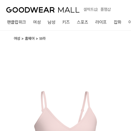
셀렉트샵
폴햄샵
팬클럽위크
여성
남성
키즈
스포츠
라이프
잡화
여성
홈웨어
브라