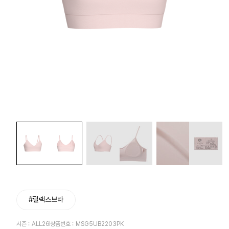
#릴랙스브라
시즌 :
ALL26
상품번호 :
MSG5UB2203PK