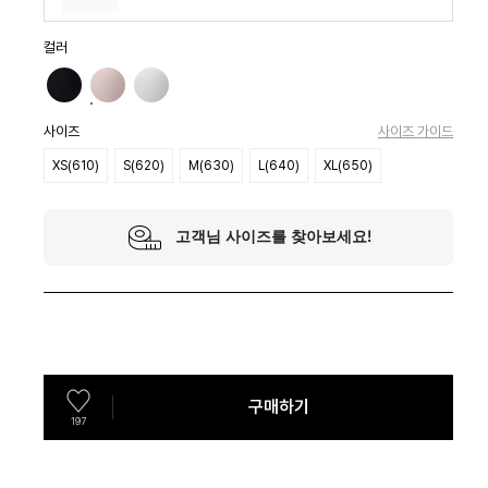
컬러
사이즈
사이즈 가이드
XS(610)
S(620)
M(630)
L(640)
XL(650)
구매하기
197