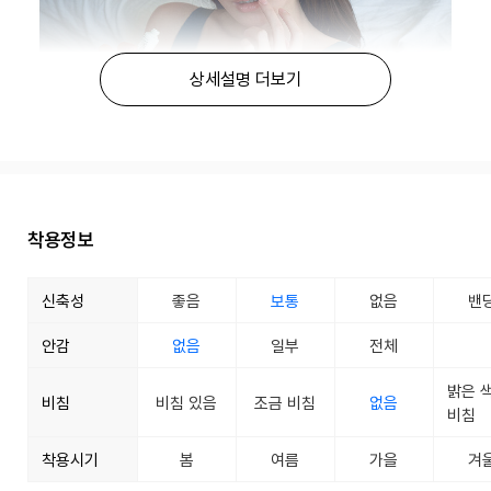
상세설명 더보기
착용정보
신축성
좋음
보통
없음
밴
안감
없음
일부
전체
밝은 
비침
비침 있음
조금 비침
없음
비침
착용시기
봄
여름
가을
겨