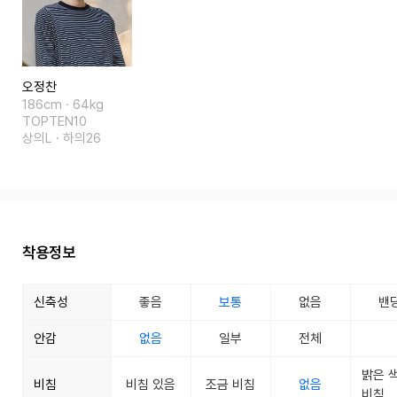
오정찬
186cm · 64kg
TOPTEN10
상의L · 하의26
착용정보
신축성
좋음
보통
없음
밴
안감
없음
일부
전체
밝은 
비침
비침 있음
조금 비침
없음
비침