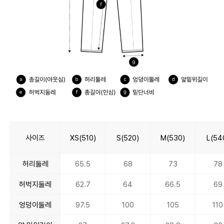
사이즈
XS(510)
S(520)
M(530)
L(54
허리둘레
65.5
68
73
78
허벅지둘레
62.7
64
66.5
69
엉덩이둘레
97.5
100
105
110