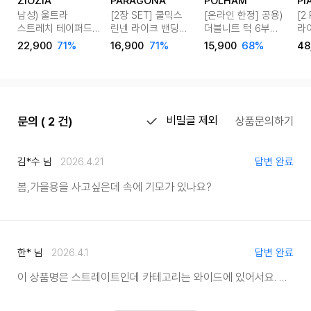
ZIOZIA
PARAGONA
POLHAM
PI
남성) 울트라
[2장 SET] 쿨믹스
[온라인 한정] 공용)
[2
스트레치 테이퍼드
린넨 라이크 밴딩
더블니트 턱 6부
라
핏 팬츠
팬츠 M25LP102
버뮤다 쇼츠
팬츠
22,900
71%
16,900
71%
15,900
68%
48
문의 ( 2 건)
비밀글 제외
상품문의하기
김*수 님
2026.4.21
답변 완료
봄,가을용을 사고싶은데 속에 기모가 있나요?
한* 님
2026.4.1
답변 완료
이 상품명은 스트레이트인데 카테고리는 와이드에 있어서요. 기존 스트레이트 스웨트팬츠보다 와이드하게 나온 디자인인가요?