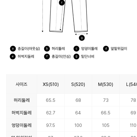
사이즈
XS(510)
S(520)
M(530)
L(54
허리둘레
65.5
68
73
78
허벅지둘레
62.7
64
66.5
69
엉덩이둘레
97.5
100
105
110