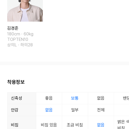
김경준
180cm · 60kg
TOPTEN10
상의L · 하의28
착용정보
신축성
좋음
보통
없음
밴
안감
없음
일부
전체
밝은 
비침
비침 있음
조금 비침
없음
비침