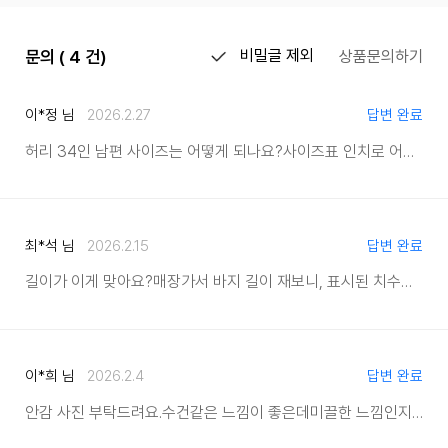
문의 ( 4 건)
비밀글 제외
상품문의하기
이*정 님
2026.2.27
답변 완료
허리 34인 남편 사이즈는 어떻게 되나요?
사이즈표 인치로 어떻게 보는지 궁금합니다.
최*석 님
2026.2.15
답변 완료
길이가 이게 맞아요?
매장가서 바지 길이 재보니, 표시된 치수보다 4센치는 더 길던데...
이*희 님
2026.2.4
답변 완료
안감 사진 부탁드려요.
수건같은 느낌이 좋은데
미끌한 느낌인지 확인하려고요