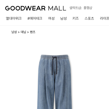
셀렉트샵
폴햄샵
열대야위크
#에어테크
여성
남성
키즈
스포츠
라이
남성
데님
팬츠