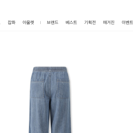
프
잡화
아울렛
브랜드
베스트
기획전
매거진
이벤