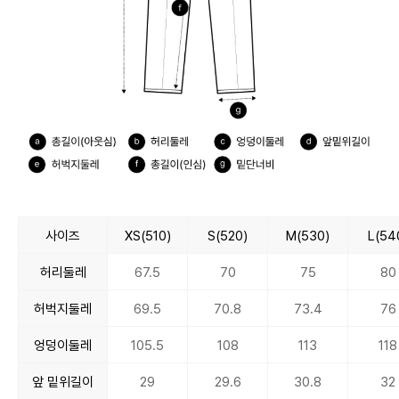
사이즈
XS(510)
S(520)
M(530)
L(54
허리둘레
67.5
70
75
80
허벅지둘레
69.5
70.8
73.4
76
엉덩이둘레
105.5
108
113
118
앞 밑위길이
29
29.6
30.8
32