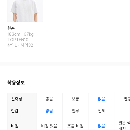
현준
183cm · 67kg
TOPTEN10
상의L · 하의32
착용정보
신축성
좋음
보통
없음
밴
안감
없음
일부
전체
밝은 
비침
비침 있음
조금 비침
없음
비침