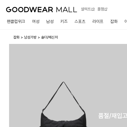
셀렉트샵
폴햄샵
팬클럽위크
여성
남성
키즈
스포츠
라이프
잡화
잡화
남성가방
숄더/메신저
품절/재입고