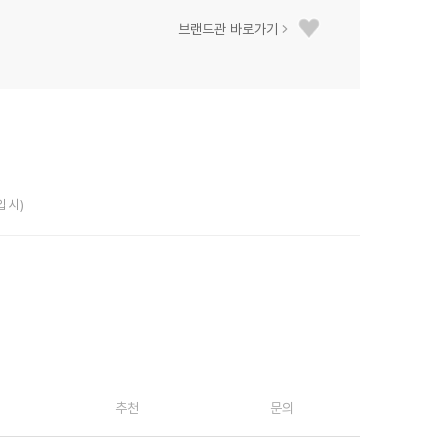
브랜드관 바로가기
입 시)
추천
문의