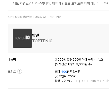
에도 자연스럽게 어울립니다. 체크 패턴으로 포인트를 더해 데님이나 슬
시즌 :
SS26
상품번호 :
MSG2WC3501CNV
탑텐
TOPTEN10
배송비
3,000원 (39,900원 이상 구매시 무료)
(도서산간 배송시 3,000원 추가)
포인트
최대
400
P 적립예정
굿 포인트: 200P
탑텐 포인트: 200P
(TOPTEN10 서비스 가