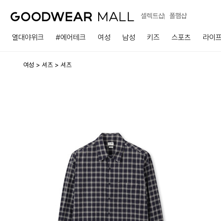
셀렉트샵
폴햄샵
열대야위크
#에어테크
여성
남성
키즈
스포츠
라이
여성
셔츠
셔츠