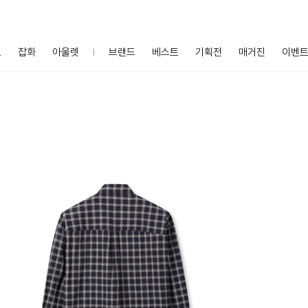
프
잡화
아울렛
브랜드
베스트
기획전
매거진
이벤