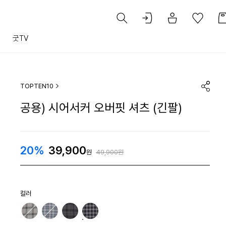
트
굿TV
TOPTEN10
공용) 시어서커 오버핏 셔츠 (긴팔)
20%
39,900
원
49,900원
컬러