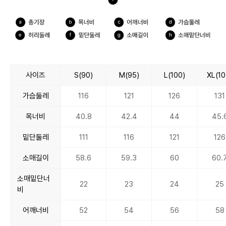
사이즈
S(90)
M(95)
L(100)
XL(10
가슴둘레
116
121
126
131
목너비
40.8
42.4
44
45.
밑단둘레
111
116
121
126
소매길이
58.6
59.3
60
60.
소매밑단너
22
23
24
25
비
어깨너비
52
54
56
58