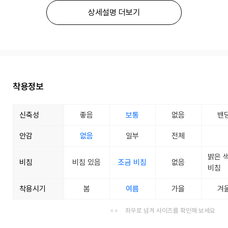
상세설명 더보기
착용정보
신축성
좋음
보통
없음
밴
안감
없음
일부
전체
밝은 
비침
비침 있음
조금 비침
없음
비침
착용시기
봄
여름
가을
겨
좌우로 넘겨 사이즈를 확인해 보세요