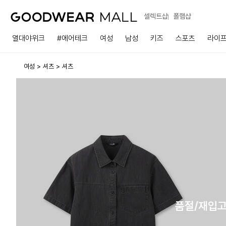
셀렉트샵
폴햄샵
열대야위크
#에어테크
여성
남성
키즈
스포츠
라이
여성
셔츠
셔츠
품절/재입고