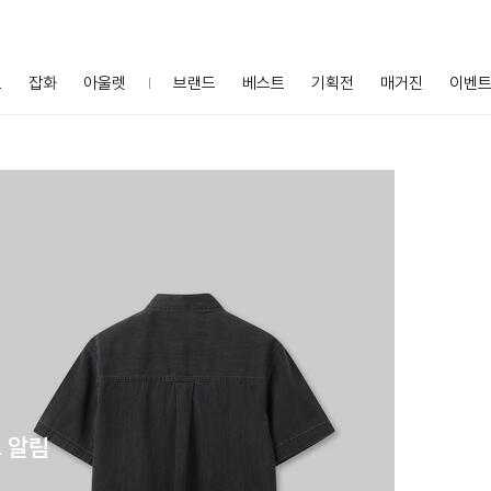
프
잡화
아울렛
브랜드
베스트
기획전
매거진
이벤
 알림