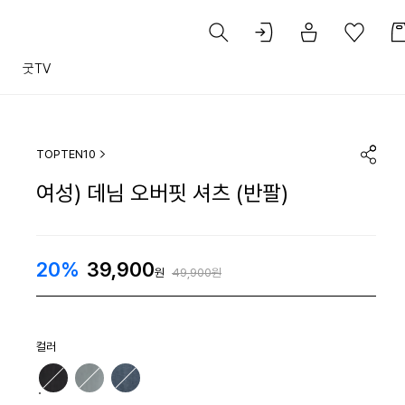
트
굿TV
TOPTEN10
여성) 데님 오버핏 셔츠 (반팔)
20%
39,900
원
49,900원
컬러