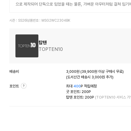
으로 제작되어 단독으로 입었을 때는 물론, 가벼운 아우터처럼 걸쳐 입기
시즌 :
SS26
상품번호 :
MSG2WC2304BK
탑텐
TOPTEN10
배송비
3,000원 (39,900원 이상 구매시 무료)
(도서산간 배송시 3,000원 추가)
포인트
최대
400
P 적립예정
굿 포인트: 200P
탑텐 포인트: 200P
(TOPTEN10 서비스 가