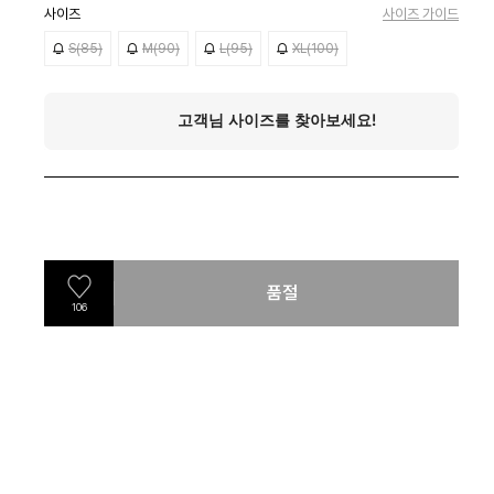
사이즈
사이즈 가이드
S(85)
M(90)
L(95)
XL(100)
품절
106