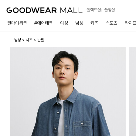
셀렉트샵
폴햄샵
열대야위크
#에어테크
여성
남성
키즈
스포츠
라이
남성
셔츠
반팔