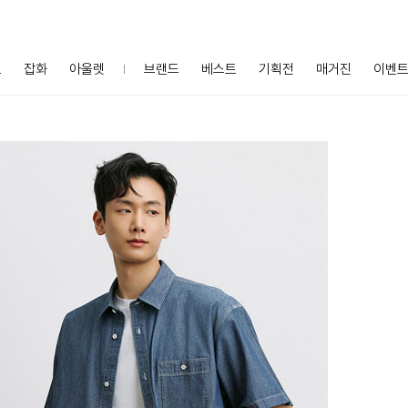
프
잡화
아울렛
브랜드
베스트
기획전
매거진
이벤