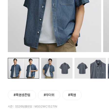
#폭염생존템
#무더위
#폭염
시즌 :
SS26
상품번호 :
MSG2WC1527IN