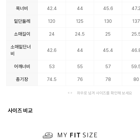
목너비
42.4
44
45.6
47.
밑단둘레
120
125
130
137
소매길이
24
24.5
25
25.
소매밑단너
42.6
44
45.4
46.
비
어깨너비
53
55
57
59.
총기장
74.5
76
78
80
좌우로 넘겨 사이즈를 확인해 보세요
사이즈 비교