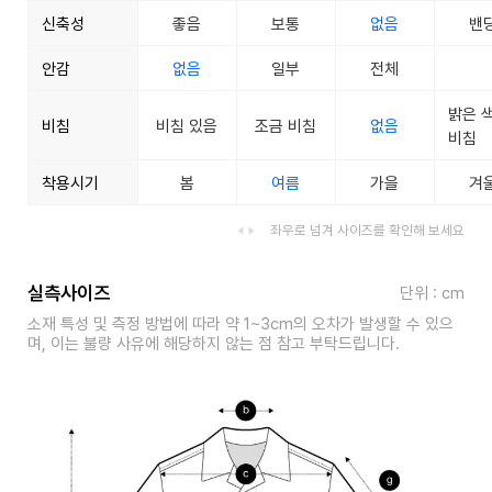
신축성
좋음
보통
없음
밴
안감
없음
일부
전체
밝은 
비침
비침 있음
조금 비침
없음
비침
착용시기
봄
여름
가을
겨
좌우로 넘겨 사이즈를 확인해 보세요
실측사이즈
단위 : cm
소재 특성 및 측정 방법에 따라 약 1~3cm의 오차가 발생할 수 있으
며, 이는 불량 사유에 해당하지 않는 점 참고 부탁드립니다.