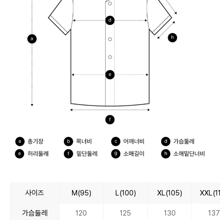
사이즈
M(95)
L(100)
XL(105)
XXL(1
가슴둘레
120
125
130
137