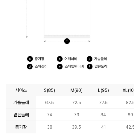
사이즈
S(85)
M(90)
L(95)
XL(10
가슴둘레
67.5
72.5
77.5
82.
밑단둘레
74
79
84
89
총기장
38
39.5
41
42.