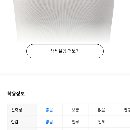
상세설명 더보기
착용정보
신축성
좋음
보통
없음
밴
안감
없음
일부
전체