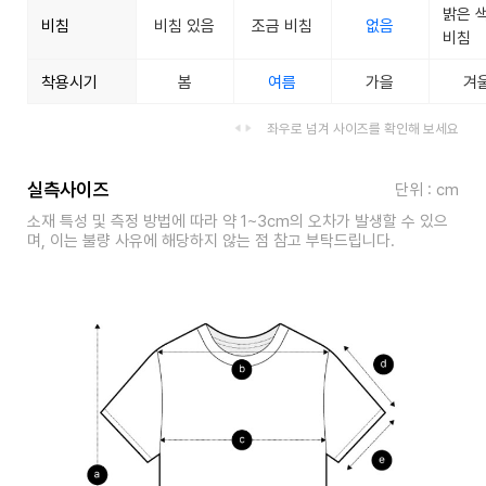
밝은 
비침
비침 있음
조금 비침
없음
비침
착용시기
봄
여름
가을
겨
좌우로 넘겨 사이즈를 확인해 보세요
실측사이즈
단위 : cm
소재 특성 및 측정 방법에 따라 약 1~3cm의 오차가 발생할 수 있으
며, 이는 불량 사유에 해당하지 않는 점 참고 부탁드립니다.