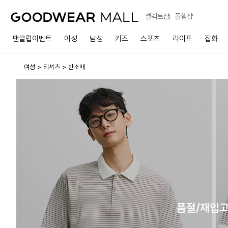
셀렉트샵
폴햄샵
팬클럽이벤트
여성
남성
키즈
스포츠
라이프
잡화
여성
티셔츠
반소매
품절/재입고